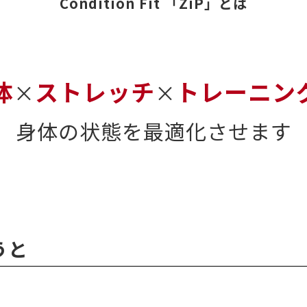
Condition Fit 「ZiP」とは
体
ストレッチ
トレーニン
×
×
身体の状態を最適化させます
うと